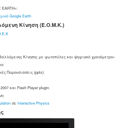
E EARTH»:
μικό Google Earth
όμενη Κίνηση (Ε.Ο.Μ.Κ.)
.Ε.Κ
βαλλόμενης Κίνησης με φωτοπύλες και ψηφιακό χρονόμετρο»
κο:
ές Παρουσιάσεις (pptx):
007 και Flash Player plugin.
νη
ulation
σε
Interactive Physics
ης