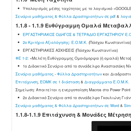
Υπολογισμός μέσης ταχύτητας με το λογισμικό «GOOGL
Σενάριο μαθήματος & Φύλλα Δραστηριοτήτων σε pdf
&
λογισ
1.1.8 - 1.1.9 Ευθύγραμμη Ομαλά Μεταβαλλ
ΕΡΓΑΣΤΗΡΙΑΚΟΣ ΟΔΗΓΟΣ & ΤΕΤΡΑΔΙΟ ΕΡΓΑΣΤΗΡΙΟΥ Ε.Ο
2o Κριτήριο Αξιολόγησης: Ε.Ο.Μ.Κ.
(Πάσχου Κωνσταντίνα)
ΕΡΓΑΣΤΗΡΙΑΚΕΣ ΑΣΚΗΣΕΙΣ (Πάσχου Κωνσταντίνα)
ΦΕ 1-2
: «Μελέτη Ευθύγραμμης Ομοιόμορφα (ή ομαλά) Μετα
1o Διδακτικό Σενάριο από το συνάδελφο Αναστασάκη Νί
Σενάριο μαθήματος
-
Φύλλα Δραστηριοτήτων
και Διαδραστικ
Επιτάχυνση
,
ΕΟΜΚ σε 1 διάσταση
&
Διαγράμματα Ε.Ο.Μ.Κ.
Σημείωση: Απαιτείται η ενεργοποίηση Macros στο Power Point 2
2o Διδακτικό Σενάριο από το συνάδελφο Γκουλιώνη Γιάν
Σενάριο μαθήματος & Φύλλα Δραστηριοτήτων σε Word
&
Sim
1.1.8-1.1.9 Επιτάχυνση & Μονάδες Μέτρησ