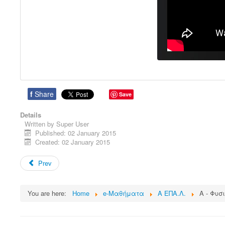
f
Share
Save
Details
Written by
Super User
Published: 02 January 2015
Created: 02 January 2015
Prev
You are here:
Home
e-Μαθήματα
Α ΕΠΑ.Λ.
Α - Φυσ