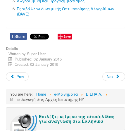
Αλγοριθμική και Προγραμματισμός
Περιβάλλον Δυναμικής Οπτικοποίησης Αλγορίθμων
(DAVE)
f
Share
Save
Details
Written by
Super User
Published: 02 January 2015
Created: 02 January 2015
Prev
Next
You are here:
Home
e-Μαθήματα
Β ΕΠΑ.Λ.
Β - Εισαγωγή στις Αρχές Επιστήμης ΗΥ
Επιλέξτε κείμενο της ιστοσελίδας
για ανάγνωση στα Ελληνικά