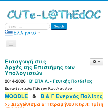
Search
Search
...
Ελληνικά
▼
Toggle
Navigation
Home
Εισαγωγή στις
e-Μαθήματα
Αρχές της Επιστήμης των
Υπολογιστών
MOODLE & e-Class
2014-2026
B' ΕΠΑ.Λ. - Γενικής Παιδείας
e-Learning ΥΠΟΣΤΗΡΙΞΗ & ΑΣΦΑΛΕΙΑ
Εκπαιδευτικός: Πάσχου Κωνσταντίνα
ΜΑΘΗΤΕΙΑ
MOODLE
&
Β & Γ Ενεργός Πολίτης
Ανακοινώσεις
>> Διαγώνισμα Β' Τετραμήνου Κεφ.4
:
Τρίτη