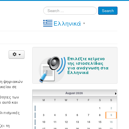
Search
Search
...
Ελληνικά
▼
Επιλέξτε κείμενο
της ιστοσελίδας
για ανάγνωση στα
Ελληνικά
ήση ψηφιακών
κείου σε
August 2026
ότητες των
M
T
W
T
F
S
S
 αυτό και
1
2
λιτισμικές
3
4
5
6
7
8
9
10
11
12
13
14
15
16
ει τη
17
18
19
20
21
22
23