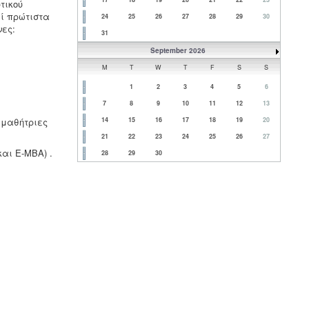
τικού
εί πρώτιστα
24
25
26
27
28
29
30
νες:
31
September 2026
M
T
W
T
F
S
S
1
2
3
4
5
6
7
8
9
10
11
12
13
 μαθήτριες
14
15
16
17
18
19
20
21
22
23
24
25
26
27
αι Ε-ΜΒΑ) .
28
29
30