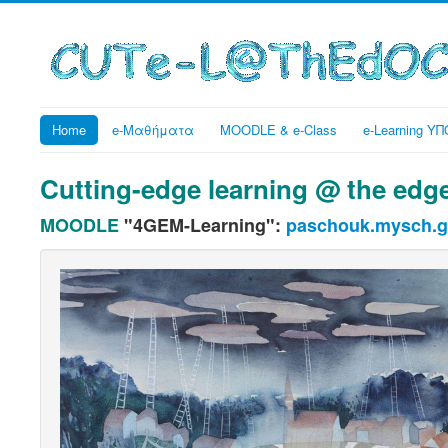
Home
e-Μαθήματα
MOODLE & e-Class
e-Learning 
Cutting-edge learning @ the edge
MOODLE
"4GEM-Learning":
paschouk.mysch.g