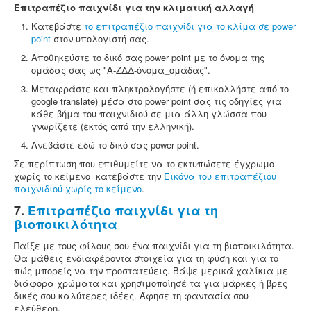
Επιτραπέζιο παιχνίδι για την κλιματική αλλαγή
Κατεβάστε
το επιτραπέζιο παιχνίδι για το κλίμα σε power
point
στον υπολογιστή σας.
Αποθηκεύστε το δικό σας power point με το όνομα της
ομάδας σας ως "Α-ΖΔΔ-όνομα_ομάδας".
Μεταφράστε και πληκτρολογήστε (ή επικολλήστε από το
google translate) μέσα στο power point σας τις οδηγίες για
κάθε βήμα του παιχνιδιού σε μια άλλη γλώσσα που
γνωρίζετε (εκτός από την ελληνική).
Ανεβάστε εδώ το δικό σας power point.
Σε περίπτωση που επιθυμείτε να το εκτυπώσετε έγχρωμο
χωρίς το κείμενο κατεβάστε την
Eικόνα του επιτραπέζιου
παιχνιδιού χωρίς το κείμενο
.
7.
Επιτραπέζιο παιχνίδι για τη
βιοποικιλότητα
Παίξε με τους φίλους σου ένα παιχνίδι για τη βιοποικιλότητα.
Θα μάθεις ενδιαφέροντα στοιχεία για τη φύση και για το
πώς μπορείς να την προστατεύεις. Βάψε μερικά χαλίκια με
διάφορα χρώματα και χρησιμοποίησέ τα για μάρκες ή βρες
δικές σου καλύτερες ιδέες. Άφησε τη φαντασία σου
ελεύθερη.