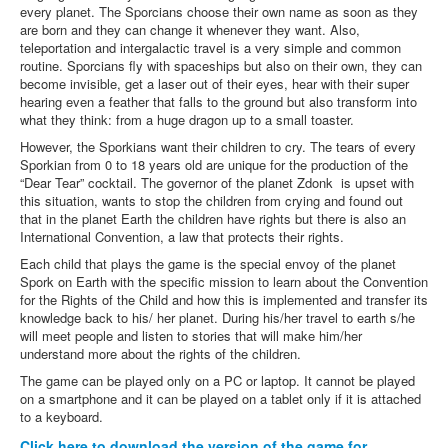
every planet. The Sporcians choose their own name as soon as they
are born and they can change it whenever they want. Also,
teleportation and intergalactic travel is a very simple and common
routine. Sporcians fly with spaceships but also on their own, they can
become invisible, get a laser out of their eyes, hear with their super
hearing even a feather that falls to the ground but also transform into
what they think: from a huge dragon up to a small toaster.
However, the Sporkians want their children to cry. The tears of every
Sporkian from 0 to 18 years old are unique for the production of the
“Dear Tear” cocktail. The governor of the planet Zdonk is upset with
this situation, wants to stop the children from crying and found out
that in the planet Earth the children have rights but there is also an
International Convention, a law that protects their rights.
Each child that plays the game is the special envoy of the planet
Spork on Earth with the specific mission to learn about the Convention
for the Rights of the Child and how this is implemented and transfer its
knowledge back to his/ her planet. During his/her travel to earth s/he
will meet people and listen to stories that will make him/her
understand more about the rights of the children.
The game can be played only on a PC or laptop. It cannot be played
on a smartphone and it can be played on a tablet only if it is attached
to a keyboard.
Click here to download the version of the game for