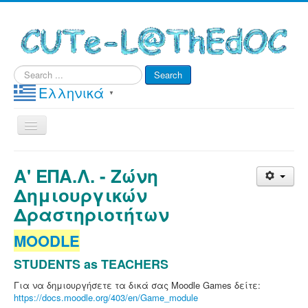
Search
Search
...
Ελληνικά
▼
Toggle
Navigation
Home
Α' ΕΠΑ.Λ.
- Ζώνη
e-Μαθήματα
Δημιουργικών
MOODLE & e-Class
Δραστηριοτήτων
e-Learning ΥΠΟΣΤΗΡΙΞΗ & ΑΣΦΑΛΕΙΑ
MOODLE
ΜΑΘΗΤΕΙΑ
STUDENTS as TEACHERS
Ανακοινώσεις
Για να δημιουργήσετε τα δικά σας Moodle Games δείτε:
https://docs.moodle.org/403/en/Game_module