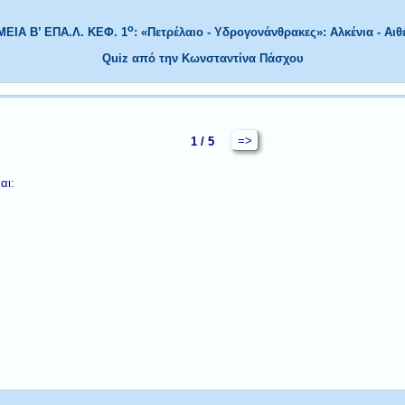
ο
ΕΙΑ B’ ΕΠΑ.Λ. ΚΕΦ. 1
: «Πετρέλαιο - Υδρογονάνθρακες»: Αλκένια - Αιθ
Quiz από την Κωνσταντίνα Πάσχου
=>
1 / 5
αι: