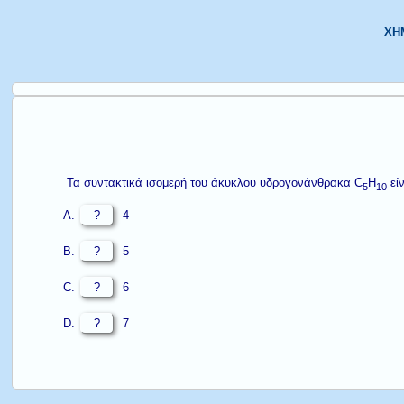
ΧΗΜ
Τα συντακτικά ισομερή του άκυκλου υδρογονάνθρακα C
H
είν
5
10
?
4
?
5
?
6
?
7