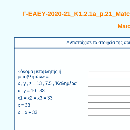
Γ-EAEY-2020-21_K1.2.1a_p.21_Mat
Matc
Αντιστοίχισε τα στοιχεία της αρ
<όνομα μεταβλητής ή
μεταβλητών> =
x , y , z = 13 , 7.5 , 'Καλημέρα'
x , y = 10 , 33
x1 = x2 = x3 = 33
x = 33
x = x + 33