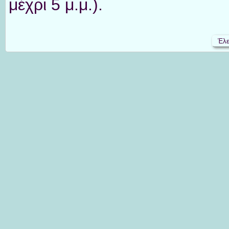
μέχρι 5 μ.μ.).
Έλε